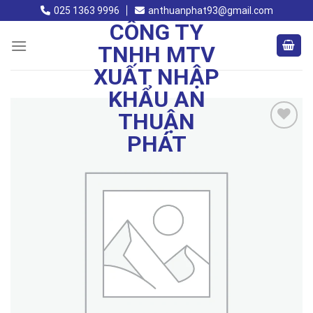
Skip
025 1363 9996
anthuanphat93@gmail.com
to
CÔNG TY
content
TNHH MTV
XUẤT NHẬP
KHẨU AN
THUẬN
PHÁT
Add to
wishlist